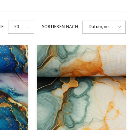
50
Datum, neu
TE
SORTIEREN NACH
zu alt