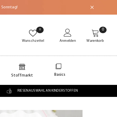
s Sonntag!
0
0
0
Wunschzettel
0
Wunschzettel
Anmelden
Warenkorb
Basics
Stoffmarkt
RIESENAUSWAHL AN KINDERSTOFFEN