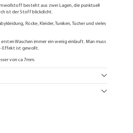
umwollstoff besteht aus zwei Lagen, die punktuell
h ist der Stoff blickdicht.
abykleidung, Röcke, Kleider, Tuniken, Tücher und vieles
 ersten Waschen immer ein wenig einläuft. Man muss
-Effekt ist gewollt.
sser von ca 7mm.