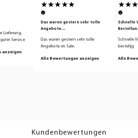
itive
Wie immer gute
Ich habe 
Qualität,tolle…
gefunden
ive
Wie immer gute Qualität,tolle
Ich habe g
t. Tolle Ware,
Stoffe,schnelle Lieferung!
gefunden,
von mit ein 👍
und der wa
Alle Bewertungen anzeigen
runtergest
n anzeigen
Alle Bew
Kundenbewertungen