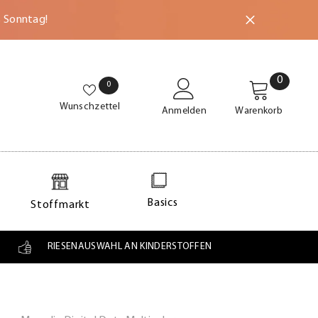
s Sonntag!
0
0
0
Wunschzettel
0
Wunschzettel
Anmelden
Warenkorb
Basics
Stoffmarkt
RIESENAUSWAHL AN KINDERSTOFFEN