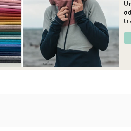
Un
od
tr