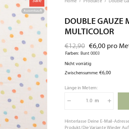
Sale
Home
Produkte
Double Gau
Ausverkauft
DOUBLE GAUZE M
MULTICOLOR
€12,90
€6,00 pro Me
Farben:
Bunt 0003
Nicht vorrätig
€6,00
Zwischensumme:
Länge in Metern:
m
Menge
Menge
verringern
erhöhen
für
für
Double
Double
Gauze
Gauze
Hinterlasse Deine E-Mail-Adress
Musselin
Musselin
Produkt/die Variante Wieder Auf
Digital
Digital