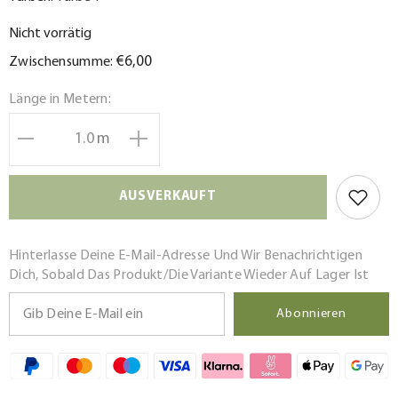
Nicht vorrätig
€6,00
Zwischensumme:
Länge in Metern:
m
Menge
Menge
verringern
erhöhen
für
für
AUSVERKAUFT
Viskosejersey
Viskosejersey
Samantha
Samantha
Hinterlasse Deine E-Mail-Adresse Und Wir Benachrichtigen
Dich, Sobald Das Produkt/die Variante Wieder Auf Lager Ist
Abonnieren